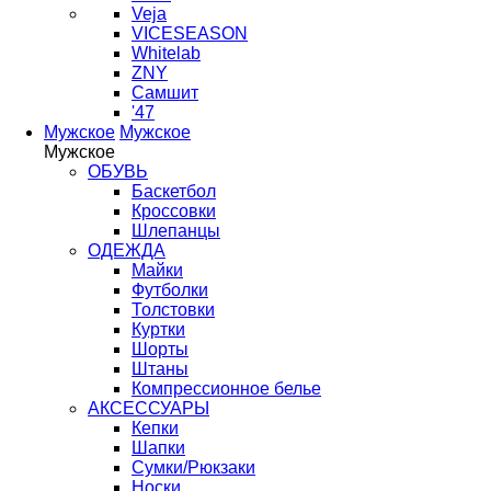
Veja
VICESEASON
Whitelab
ZNY
Самшит
'47
Мужское
Мужское
Мужское
ОБУВЬ
Баскетбол
Кроссовки
Шлепанцы
ОДЕЖДА
Майки
Футболки
Толстовки
Куртки
Шорты
Штаны
Компрессионное белье
АКСЕССУАРЫ
Кепки
Шапки
Сумки/Рюкзаки
Носки