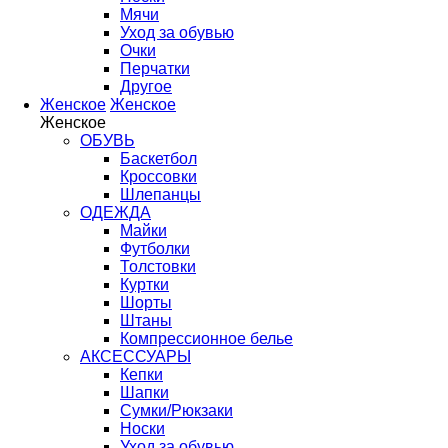
Мячи
Уход за обувью
Очки
Перчатки
Другое
Женское
Женское
Женское
ОБУВЬ
Баскетбол
Кроссовки
Шлепанцы
ОДЕЖДА
Майки
Футболки
Толстовки
Куртки
Шорты
Штаны
Компрессионное белье
АКСЕССУАРЫ
Кепки
Шапки
Сумки/Рюкзаки
Носки
Уход за обувью