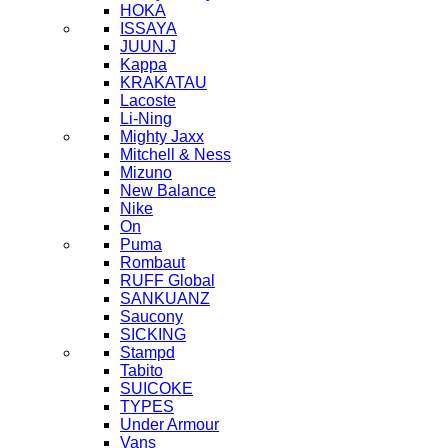
HOKA
ISSAYA
JUUN.J
Kappa
KRAKATAU
Lacoste
Li-Ning
Mighty Jaxx
Mitchell & Ness
Mizuno
New Balance
Nike
On
Puma
Rombaut
RUFF Global
SANKUANZ
Saucony
SICKING
Stampd
Tabito
SUICOKE
TYPES
Under Armour
Vans