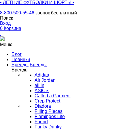
• ЛЕТНИЕ ФУТБОЛКИ И ШОРТЫ •
8-800-500-55-46
звонок бесплатный
Поиск
Вход
0
Корзина
Меню
Блог
Новинки
Бренды
Бренды
Бренды
Adidas
Air Jordan
all in
ASICS
Called a Garment
Crep Protect
Diadora
Filling Pieces
Flamingos Life
Found
Funky Dunky