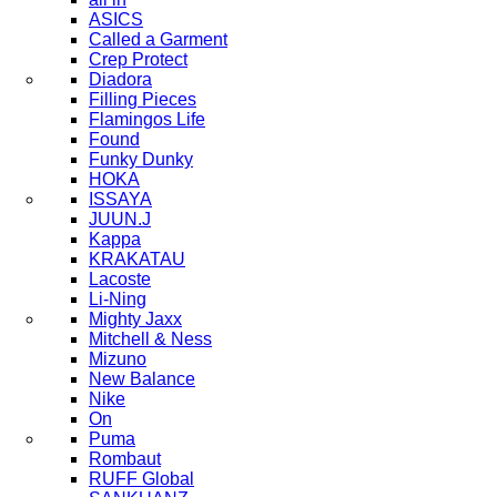
ASICS
Called a Garment
Crep Protect
Diadora
Filling Pieces
Flamingos Life
Found
Funky Dunky
HOKA
ISSAYA
JUUN.J
Kappa
KRAKATAU
Lacoste
Li-Ning
Mighty Jaxx
Mitchell & Ness
Mizuno
New Balance
Nike
On
Puma
Rombaut
RUFF Global