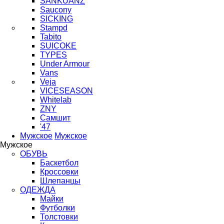
SANKUANZ
Saucony
SICKING
Stampd
Tabito
SUICOKE
TYPES
Under Armour
Vans
Veja
VICESEASON
Whitelab
ZNY
Самшит
'47
Мужское
Мужское
Мужское
ОБУВЬ
Баскетбол
Кроссовки
Шлепанцы
ОДЕЖДА
Майки
Футболки
Толстовки