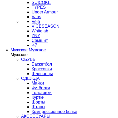
SUICOKE
TYPES
Under Armour
Vans
Veja
VICESEASON
Whitelab
ZNY
Самшит
'47
Мужское
Мужское
Мужское
ОБУВЬ
Баскетбол
Кроссовки
Шлепанцы
ОДЕЖДА
Майки
Футболки
Толстовки
Куртки
Шорты
Штаны
Компрессионное белье
АКСЕССУАРЫ