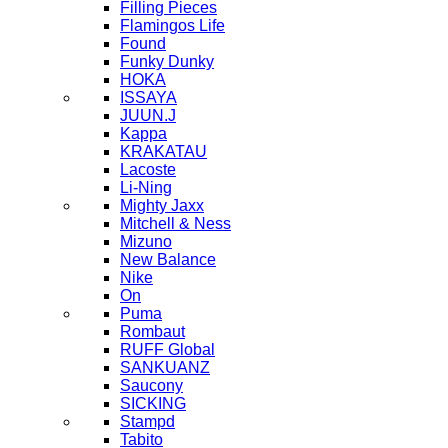
Filling Pieces
Flamingos Life
Found
Funky Dunky
HOKA
ISSAYA
JUUN.J
Kappa
KRAKATAU
Lacoste
Li-Ning
Mighty Jaxx
Mitchell & Ness
Mizuno
New Balance
Nike
On
Puma
Rombaut
RUFF Global
SANKUANZ
Saucony
SICKING
Stampd
Tabito