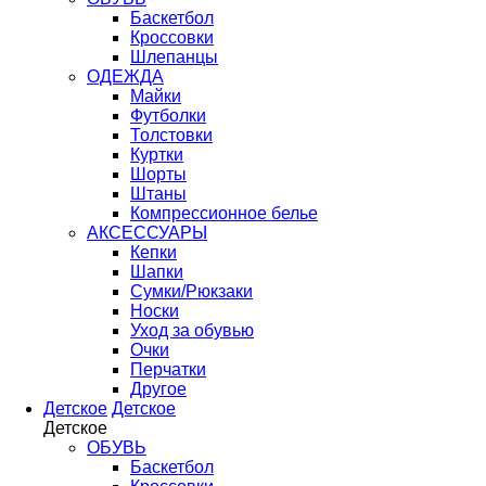
Баскетбол
Кроссовки
Шлепанцы
ОДЕЖДА
Майки
Футболки
Толстовки
Куртки
Шорты
Штаны
Компрессионное белье
АКСЕССУАРЫ
Кепки
Шапки
Сумки/Рюкзаки
Носки
Уход за обувью
Очки
Перчатки
Другое
Детское
Детское
Детское
ОБУВЬ
Баскетбол