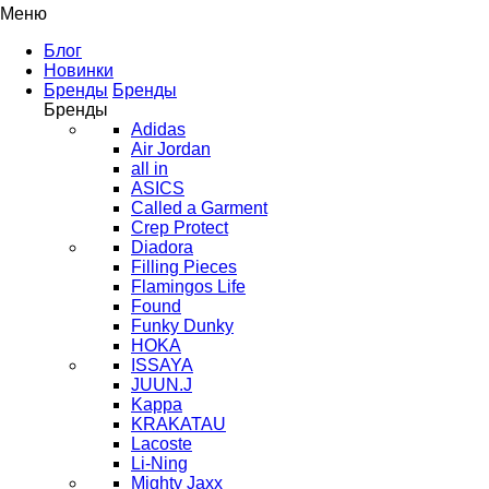
Меню
Блог
Новинки
Бренды
Бренды
Бренды
Adidas
Air Jordan
all in
ASICS
Called a Garment
Crep Protect
Diadora
Filling Pieces
Flamingos Life
Found
Funky Dunky
HOKA
ISSAYA
JUUN.J
Kappa
KRAKATAU
Lacoste
Li-Ning
Mighty Jaxx