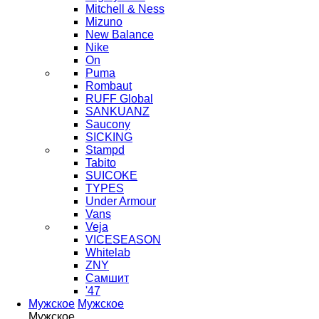
Mitchell & Ness
Mizuno
New Balance
Nike
On
Puma
Rombaut
RUFF Global
SANKUANZ
Saucony
SICKING
Stampd
Tabito
SUICOKE
TYPES
Under Armour
Vans
Veja
VICESEASON
Whitelab
ZNY
Самшит
'47
Мужское
Мужское
Мужское