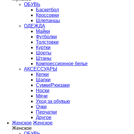
ОБУВЬ
Баскетбол
Кроссовки
Шлепанцы
ОДЕЖДА
Майки
Футболки
Толстовки
Куртки
Шорты
Штаны
Компрессионное белье
АКСЕССУАРЫ
Кепки
Шапки
Сумки/Рюкзаки
Носки
Мячи
Уход за обувью
Очки
Перчатки
Другое
Женское
Женское
Женское
ОБУВЬ