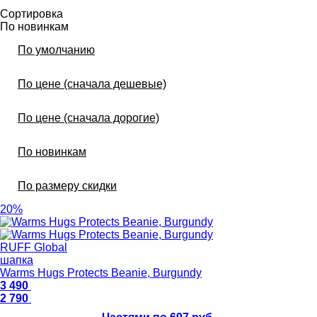
Сортировка
По новинкам
По умолчанию
По цене (сначала дешевые)
По цене (сначала дорогие)
По новинкам
По размеру скидки
20%
RUFF Global
шапка
Warms Hugs Protects Beanie, Burgundy
3 490
2 790