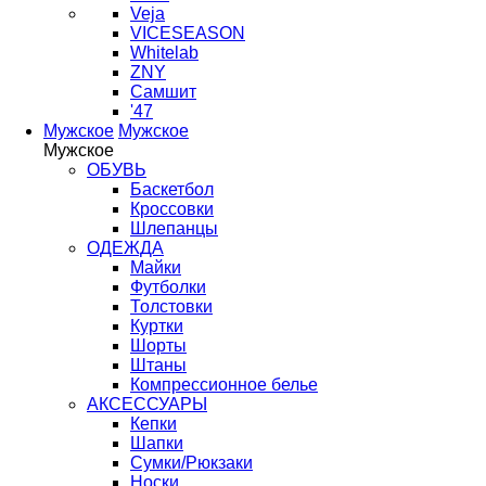
Veja
VICESEASON
Whitelab
ZNY
Самшит
'47
Мужское
Мужское
Мужское
ОБУВЬ
Баскетбол
Кроссовки
Шлепанцы
ОДЕЖДА
Майки
Футболки
Толстовки
Куртки
Шорты
Штаны
Компрессионное белье
АКСЕССУАРЫ
Кепки
Шапки
Сумки/Рюкзаки
Носки