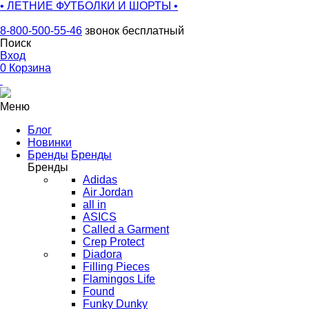
• ЛЕТНИЕ ФУТБОЛКИ И ШОРТЫ •
8-800-500-55-46
звонок бесплатный
Поиск
Вход
0
Корзина
Меню
Блог
Новинки
Бренды
Бренды
Бренды
Adidas
Air Jordan
all in
ASICS
Called a Garment
Crep Protect
Diadora
Filling Pieces
Flamingos Life
Found
Funky Dunky