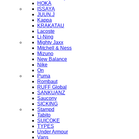
HOKA
ISSAYA
JUUN.J
Kappa
KRAKATAU
Lacoste
Li-Ning
Mighty Jaxx
Mitchell & Ness
Mizuno
New Balance
Nike
On
Puma
Rombaut
RUFF Global
SANKUANZ
Saucony
SICKING
Stampd
Tabito
SUICOKE
TYPES
Under Armour
Vans