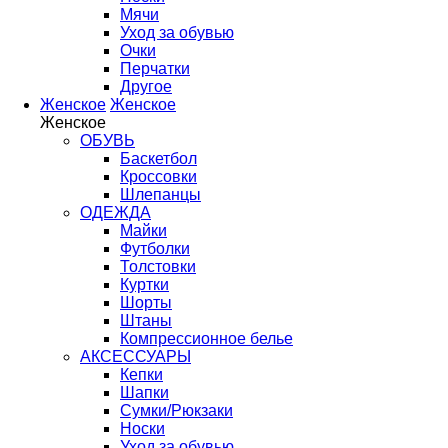
Мячи
Уход за обувью
Очки
Перчатки
Другое
Женское
Женское
Женское
ОБУВЬ
Баскетбол
Кроссовки
Шлепанцы
ОДЕЖДА
Майки
Футболки
Толстовки
Куртки
Шорты
Штаны
Компрессионное белье
АКСЕССУАРЫ
Кепки
Шапки
Сумки/Рюкзаки
Носки
Уход за обувью