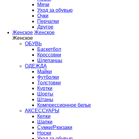
Мячи
Уход за обувью
Очки
Перчатки
Другое
Женское
Женское
Женское
ОБУВЬ
Баскетбол
Кроссовки
Шлепанцы
ОДЕЖДА
Майки
Футболки
Толстовки
Куртки
Шорты
Штаны
Компрессионное белье
АКСЕССУАРЫ
Кепки
Шапки
Сумки/Рюкзаки
Носки
Уход за обувью