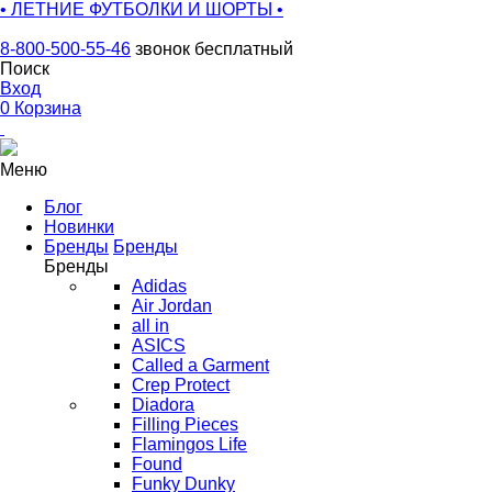
• ЛЕТНИЕ ФУТБОЛКИ И ШОРТЫ •
8-800-500-55-46
звонок бесплатный
Поиск
Вход
0
Корзина
Меню
Блог
Новинки
Бренды
Бренды
Бренды
Adidas
Air Jordan
all in
ASICS
Called a Garment
Crep Protect
Diadora
Filling Pieces
Flamingos Life
Found
Funky Dunky