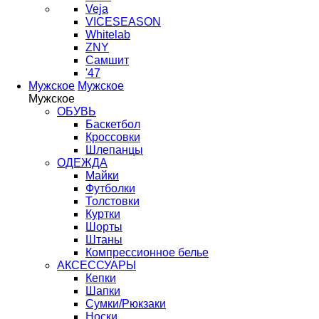
Veja
VICESEASON
Whitelab
ZNY
Самшит
'47
Мужское
Мужское
Мужское
ОБУВЬ
Баскетбол
Кроссовки
Шлепанцы
ОДЕЖДА
Майки
Футболки
Толстовки
Куртки
Шорты
Штаны
Компрессионное белье
АКСЕССУАРЫ
Кепки
Шапки
Сумки/Рюкзаки
Носки