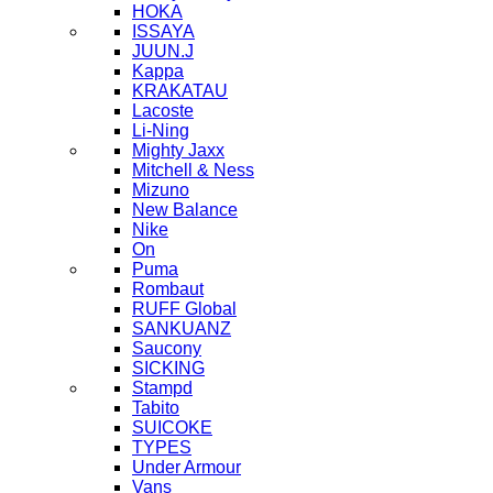
HOKA
ISSAYA
JUUN.J
Kappa
KRAKATAU
Lacoste
Li-Ning
Mighty Jaxx
Mitchell & Ness
Mizuno
New Balance
Nike
On
Puma
Rombaut
RUFF Global
SANKUANZ
Saucony
SICKING
Stampd
Tabito
SUICOKE
TYPES
Under Armour
Vans