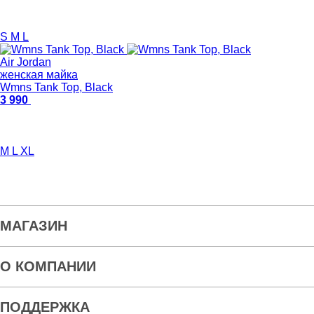
S
M
L
Air Jordan
женская майка
Wmns Tank Top, Black
3 990
M
L
XL
МАГАЗИН
О КОМПАНИИ
ПОДДЕРЖКА