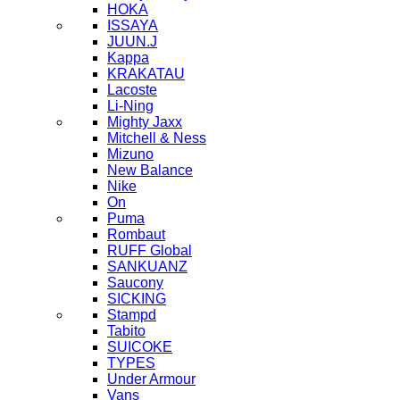
HOKA
ISSAYA
JUUN.J
Kappa
KRAKATAU
Lacoste
Li-Ning
Mighty Jaxx
Mitchell & Ness
Mizuno
New Balance
Nike
On
Puma
Rombaut
RUFF Global
SANKUANZ
Saucony
SICKING
Stampd
Tabito
SUICOKE
TYPES
Under Armour
Vans