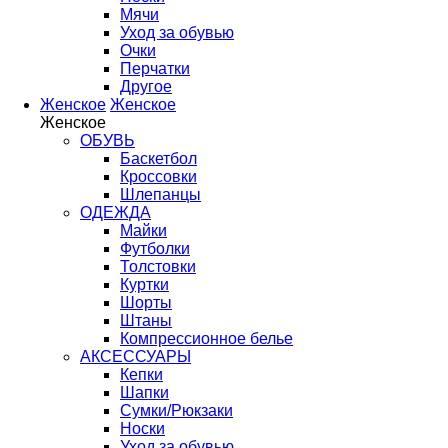
Мячи
Уход за обувью
Очки
Перчатки
Другое
Женское
Женское
Женское
ОБУВЬ
Баскетбол
Кроссовки
Шлепанцы
ОДЕЖДА
Майки
Футболки
Толстовки
Куртки
Шорты
Штаны
Компрессионное белье
АКСЕССУАРЫ
Кепки
Шапки
Сумки/Рюкзаки
Носки
Уход за обувью