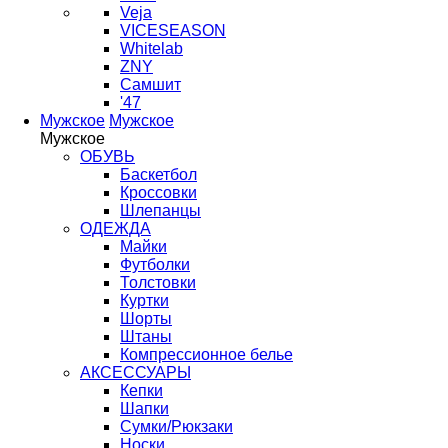
Veja
VICESEASON
Whitelab
ZNY
Самшит
'47
Мужское
Мужское
Мужское
ОБУВЬ
Баскетбол
Кроссовки
Шлепанцы
ОДЕЖДА
Майки
Футболки
Толстовки
Куртки
Шорты
Штаны
Компрессионное белье
АКСЕССУАРЫ
Кепки
Шапки
Сумки/Рюкзаки
Носки