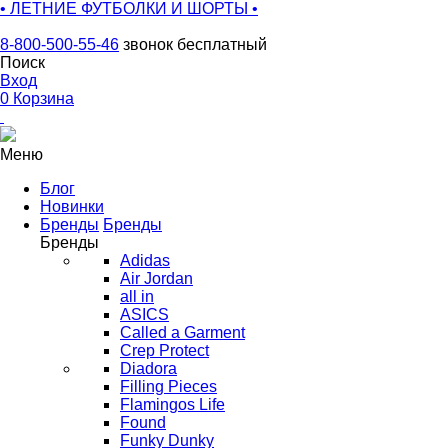
• ЛЕТНИЕ ФУТБОЛКИ И ШОРТЫ •
8-800-500-55-46
звонок бесплатный
Поиск
Вход
0
Корзина
Меню
Блог
Новинки
Бренды
Бренды
Бренды
Adidas
Air Jordan
all in
ASICS
Called a Garment
Crep Protect
Diadora
Filling Pieces
Flamingos Life
Found
Funky Dunky