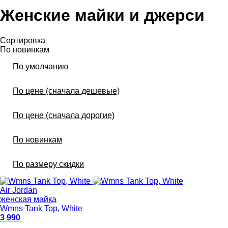
Женские майки и джерси
Сортировка
По новинкам
По умолчанию
По цене (сначала дешевые)
По цене (сначала дорогие)
По новинкам
По размеру скидки
Air Jordan
женская майка
Wmns Tank Top, White
3 990