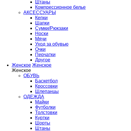
Штаны
Компрессионное белье
АКСЕССУАРЫ
Кепки
Шапки
Сумки/Рюкзаки
Носки
Мячи
Уход за обувью
Очки
Перчатки
Другое
Женское
Женское
Женское
ОБУВЬ
Баскетбол
Кроссовки
Шлепанцы
ОДЕЖДА
Майки
Футболки
Толстовки
Куртки
Шорты
Штаны