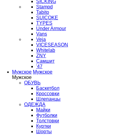
SICKING
Stampd
Tabito
SUICOKE
TYPES
Under Armour
Vans
Veja
VICESEASON
Whitelab
ZNY
Самшит
'47
Мужское
Мужское
Мужское
ОБУВЬ
Баскетбол
Кроссовки
Шлепанцы
ОДЕЖДА
Майки
Футболки
Толстовки
Куртки
Шорты