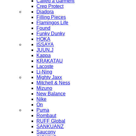
Called a Garment
Crep Protect
Diadora
Filling Pieces
Flamingos Life
Found
Funky Dunky
HOKA
ISSAYA
JUUN.J
Kappa
KRAKATAU
Lacoste
Li-Ning
Mighty Jaxx
Mitchell & Ness
Mizuno
New Balance
Nike
On
Puma
Rombaut
RUFF Global
SANKUANZ
Saucony