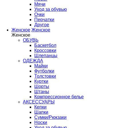
Мячи
Уход за обувью
Очки
Перчатки
Другое
Женское
Женское
Женское
ОБУВЬ
Баскетбол
Кроссовки
Шлепанцы
ОДЕЖДА
Майки
Футболки
Толстовки
Куртки
Шорты
Штаны
Компрессионное белье
АКСЕССУАРЫ
Кепки
Шапки
Сумки/Рюкзаки
Носки
Уход за обувью