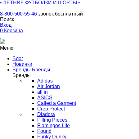
• ЛЕТНИЕ ФУТБОЛКИ И ШОРТЫ •
8-800-500-55-46
звонок бесплатный
Поиск
Вход
0
Корзина
Меню
Блог
Новинки
Бренды
Бренды
Бренды
Adidas
Air Jordan
all in
ASICS
Called a Garment
Crep Protect
Diadora
Filling Pieces
Flamingos Life
Found
Funky Dunky