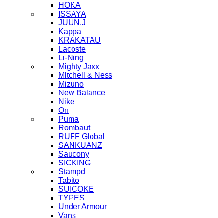
HOKA
ISSAYA
JUUN.J
Kappa
KRAKATAU
Lacoste
Li-Ning
Mighty Jaxx
Mitchell & Ness
Mizuno
New Balance
Nike
On
Puma
Rombaut
RUFF Global
SANKUANZ
Saucony
SICKING
Stampd
Tabito
SUICOKE
TYPES
Under Armour
Vans