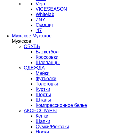
Veja
VICESEASON
Whitelab
ZNY
Самшит
'47
Мужское
Мужское
Мужское
ОБУВЬ
Баскетбол
Кроссовки
Шлепанцы
ОДЕЖДА
Майки
Футболки
Толстовки
Куртки
Шорты
Штаны
Компрессионное белье
АКСЕССУАРЫ
Кепки
Шапки
Сумки/Рюкзаки
Носки