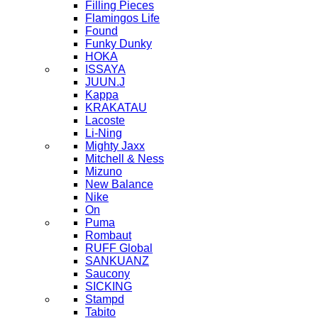
Filling Pieces
Flamingos Life
Found
Funky Dunky
HOKA
ISSAYA
JUUN.J
Kappa
KRAKATAU
Lacoste
Li-Ning
Mighty Jaxx
Mitchell & Ness
Mizuno
New Balance
Nike
On
Puma
Rombaut
RUFF Global
SANKUANZ
Saucony
SICKING
Stampd
Tabito