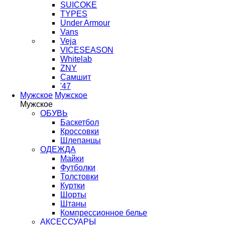
SUICOKE
TYPES
Under Armour
Vans
Veja
VICESEASON
Whitelab
ZNY
Самшит
'47
Мужское
Мужское
Мужское
ОБУВЬ
Баскетбол
Кроссовки
Шлепанцы
ОДЕЖДА
Майки
Футболки
Толстовки
Куртки
Шорты
Штаны
Компрессионное белье
АКСЕССУАРЫ