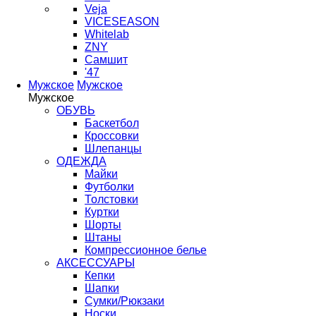
Veja
VICESEASON
Whitelab
ZNY
Самшит
'47
Мужское
Мужское
Мужское
ОБУВЬ
Баскетбол
Кроссовки
Шлепанцы
ОДЕЖДА
Майки
Футболки
Толстовки
Куртки
Шорты
Штаны
Компрессионное белье
АКСЕССУАРЫ
Кепки
Шапки
Сумки/Рюкзаки
Носки