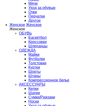
Мячи
Уход за обувью
Очки
Перчатки
Другое
Женское
Женское
Женское
ОБУВЬ
Баскетбол
Кроссовки
Шлепанцы
ОДЕЖДА
Майки
Футболки
Толстовки
Куртки
Шорты
Штаны
Компрессионное белье
АКСЕССУАРЫ
Кепки
Шапки
Сумки/Рюкзаки
Носки
Уход за обувью