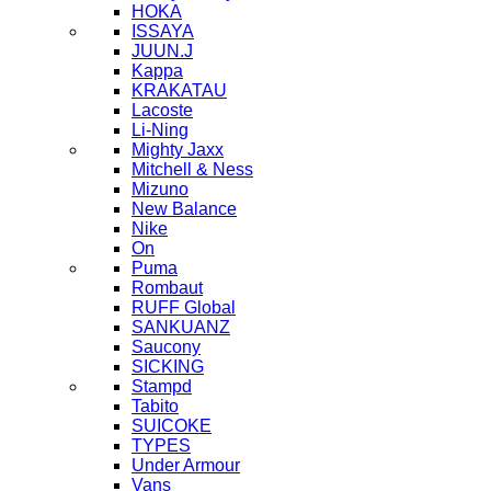
HOKA
ISSAYA
JUUN.J
Kappa
KRAKATAU
Lacoste
Li-Ning
Mighty Jaxx
Mitchell & Ness
Mizuno
New Balance
Nike
On
Puma
Rombaut
RUFF Global
SANKUANZ
Saucony
SICKING
Stampd
Tabito
SUICOKE
TYPES
Under Armour
Vans