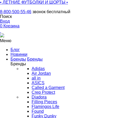
• ЛЕТНИЕ ФУТБОЛКИ И ШОРТЫ •
8-800-500-55-46
звонок бесплатный
Поиск
Вход
0
Корзина
Меню
Блог
Новинки
Бренды
Бренды
Бренды
Adidas
Air Jordan
all in
ASICS
Called a Garment
Crep Protect
Diadora
Filling Pieces
Flamingos Life
Found
Funky Dunky