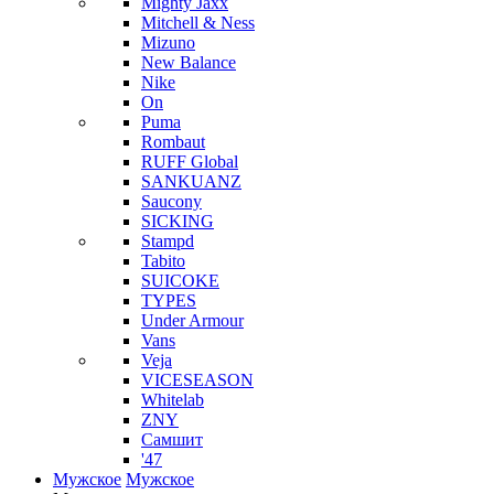
Mighty Jaxx
Mitchell & Ness
Mizuno
New Balance
Nike
On
Puma
Rombaut
RUFF Global
SANKUANZ
Saucony
SICKING
Stampd
Tabito
SUICOKE
TYPES
Under Armour
Vans
Veja
VICESEASON
Whitelab
ZNY
Самшит
'47
Мужское
Мужское