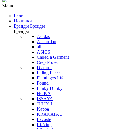
Меню
Блог
Новинки
Бренды
Бренды
Бренды
Adidas
Air Jordan
all in
ASICS
Called a Garment
Crep Protect
Diadora
Filling Pieces
Flamingos Life
Found
Funky Dunky
HOKA
ISSAYA
JUUN.J
Kappa
KRAKATAU
Lacoste
Li-Ning