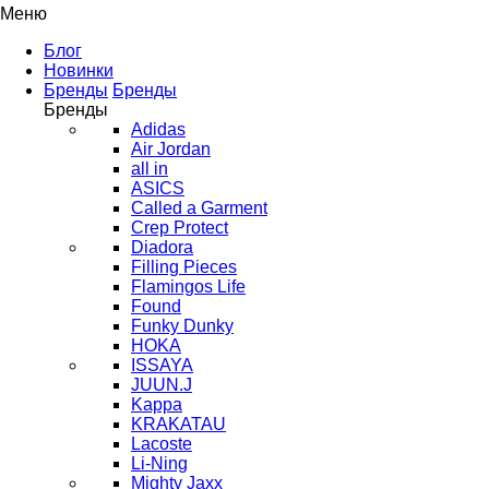
Меню
Блог
Новинки
Бренды
Бренды
Бренды
Adidas
Air Jordan
all in
ASICS
Called a Garment
Crep Protect
Diadora
Filling Pieces
Flamingos Life
Found
Funky Dunky
HOKA
ISSAYA
JUUN.J
Kappa
KRAKATAU
Lacoste
Li-Ning
Mighty Jaxx