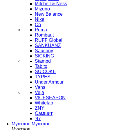
Mitchell & Ness
Mizuno
New Balance
Nike
On
Puma
Rombaut
RUFF Global
SANKUANZ
Saucony
SICKING
Stampd
Tabito
SUICOKE
TYPES
Under Armour
Vans
Veja
VICESEASON
Whitelab
ZNY
Самшит
'47
Мужское
Мужское
Мужское