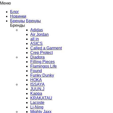
Меню
Блог
Новинки
Бренды
Бренды
Бренды
Adidas
Air Jordan
all in
ASICS
Called a Garment
Crep Protect
Diadora
Filling Pieces
Flamingos Life
Found
Funky Dunky
HOKA
ISSAYA
JUUN.J
Kappa
KRAKATAU
Lacoste
Li-Ning
Mighty Jaxx