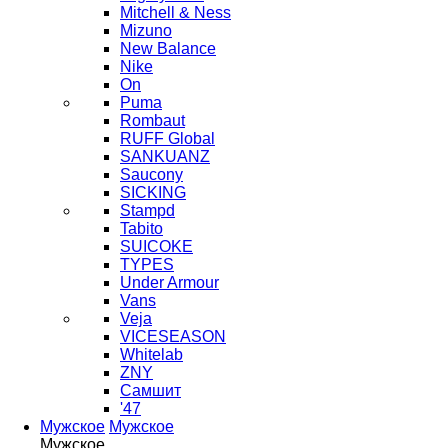
Mitchell & Ness
Mizuno
New Balance
Nike
On
Puma
Rombaut
RUFF Global
SANKUANZ
Saucony
SICKING
Stampd
Tabito
SUICOKE
TYPES
Under Armour
Vans
Veja
VICESEASON
Whitelab
ZNY
Самшит
'47
Мужское
Мужское
Мужское