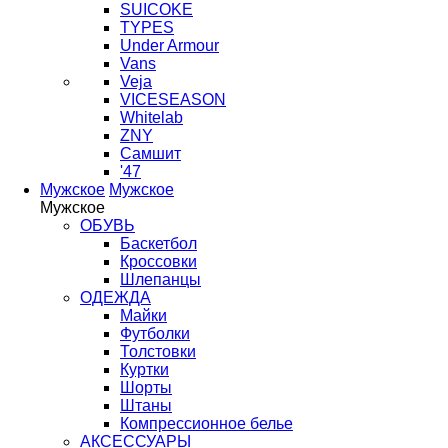
SUICOKE
TYPES
Under Armour
Vans
Veja
VICESEASON
Whitelab
ZNY
Самшит
'47
Мужское
Мужское
Мужское
ОБУВЬ
Баскетбол
Кроссовки
Шлепанцы
ОДЕЖДА
Майки
Футболки
Толстовки
Куртки
Шорты
Штаны
Компрессионное белье
АКСЕССУАРЫ