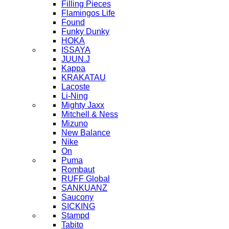
Filling Pieces
Flamingos Life
Found
Funky Dunky
HOKA
ISSAYA
JUUN.J
Kappa
KRAKATAU
Lacoste
Li-Ning
Mighty Jaxx
Mitchell & Ness
Mizuno
New Balance
Nike
On
Puma
Rombaut
RUFF Global
SANKUANZ
Saucony
SICKING
Stampd
Tabito