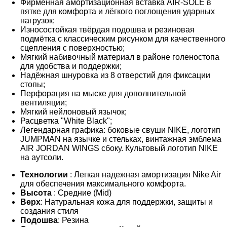
Фирменная амортизационная вставка AIR-SOLE в
пятке для комфорта и лёгкого поглощения ударных
нагрузок;
Износостойкая твёрдая подошва и резиновая
подмётка с классическим рисунком для качественного
сцепления с поверхностью;
Мягкий набивочный материал в районе голеностопа
для удобства и поддержки;
Надёжная шнуровка из 8 отверстий для фиксации
стопы;
Перфорация на мыске для дополнительной
вентиляции;
Мягкий нейлоновый язычок;
Расцветка "White Black";
Легендарная графика: боковые свуши NIKE, логотип
JUMPMAN на язычке и стельках, винтажная эмблема
AIR JORDAN WINGS сбоку. Культовый логотип NIKE
на аутсоли.
Технологии
: Легкая надежная амортизация Nike Air
для обеспечения максимального комфорта.
Высота
: Средние (Mid)
Верх
: Натуральная кожа для поддержки, защиты и
создания стиля
Подошва
: Резина