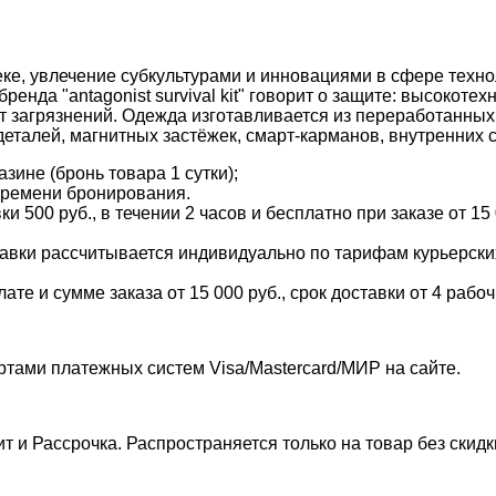
ке, увлечение субкультурами и инновациями в сфере техно
енда "antagonist survival kit" говорит о защите: высокоте
от загрязнений. Одежда изготавливается из переработанны
еталей, магнитных застёжек, смарт-карманов, внутренних с
зине (бронь товара 1 сутки);
времени бронирования.
и 500 руб., в течении 2 часов и бесплатно при заказе от 15
тавки рассчитывается индивидуально по тарифам курьерских 
е и сумме заказа от 15 000 руб., срок доставки от 4 рабоч
ртами платежных систем Visa/Mastercard/МИР на сайте.
т и Рассрочка. Распространяется только на товар без скид