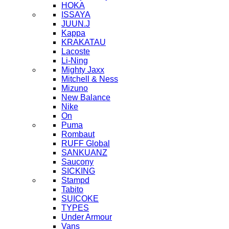
HOKA
ISSAYA
JUUN.J
Kappa
KRAKATAU
Lacoste
Li-Ning
Mighty Jaxx
Mitchell & Ness
Mizuno
New Balance
Nike
On
Puma
Rombaut
RUFF Global
SANKUANZ
Saucony
SICKING
Stampd
Tabito
SUICOKE
TYPES
Under Armour
Vans