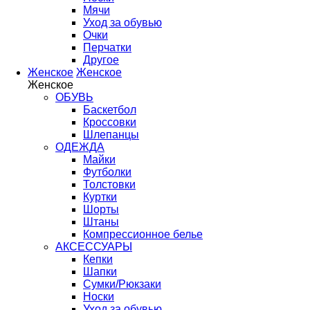
Мячи
Уход за обувью
Очки
Перчатки
Другое
Женское
Женское
Женское
ОБУВЬ
Баскетбол
Кроссовки
Шлепанцы
ОДЕЖДА
Майки
Футболки
Толстовки
Куртки
Шорты
Штаны
Компрессионное белье
АКСЕССУАРЫ
Кепки
Шапки
Сумки/Рюкзаки
Носки
Уход за обувью