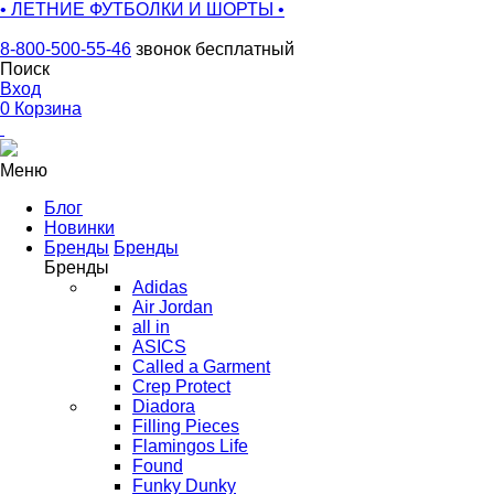
• ЛЕТНИЕ ФУТБОЛКИ И ШОРТЫ •
8-800-500-55-46
звонок бесплатный
Поиск
Вход
0
Корзина
Меню
Блог
Новинки
Бренды
Бренды
Бренды
Adidas
Air Jordan
all in
ASICS
Called a Garment
Crep Protect
Diadora
Filling Pieces
Flamingos Life
Found
Funky Dunky