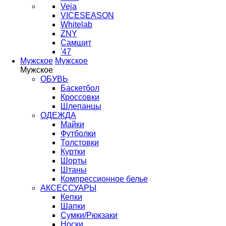
Veja
VICESEASON
Whitelab
ZNY
Самшит
'47
Мужское
Мужское
Мужское
ОБУВЬ
Баскетбол
Кроссовки
Шлепанцы
ОДЕЖДА
Майки
Футболки
Толстовки
Куртки
Шорты
Штаны
Компрессионное белье
АКСЕССУАРЫ
Кепки
Шапки
Сумки/Рюкзаки
Носки