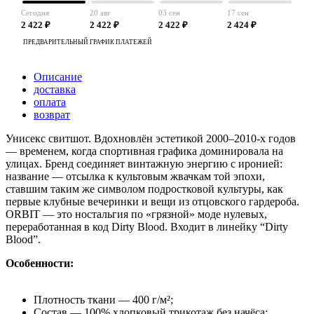
Сегодня
20 авг
03 сен
17 сен
2 422 ₽
2 422 ₽
2 422 ₽
2 424 ₽
ПРЕДВАРИТЕЛЬНЫЙ ГРАФИК ПЛАТЕЖЕЙ
Описание
доставка
оплата
возврат
Унисекс свитшот. Вдохновлён эстетикой 2000–2010-х годов
— временем, когда спортивная графика доминировала на
улицах. Бренд соединяет винтажную энергию с иронией:
название — отсылка к культовым жвачкам той эпохи,
ставшим таким же символом подростковой культуры, как
первые клубные вечеринки и вещи из отцовского гардероба.
ORBIT — это ностальгия по «грязной» моде нулевых,
переработанная в код Dirty Blood. Входит в линейку “Dirty
Blood”.
Особенности:
Плотность ткани — 400 г/м²;
Состав — 100% хлопковый трикотаж без начёса;