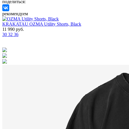
поделиться:
рекомендуем
KRAKATAU
OZMA Utility Shorts, Black
M
11 990 руб.
S
30
32
36
4
O