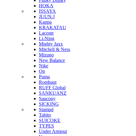
Funky Dunky
HOKA
ISSAYA
JUUN.J
Kappa
KRAKATAU
Lacoste
Li-Ning
Mighty Jaxx
Mitchell & Ness
Mizuno
New Balance
Nike
On
Puma
Rombaut
RUFF Global
SANKUANZ
Saucony
SICKING
Stampd
Tabito
SUICOKE
TYPES
Under Armour