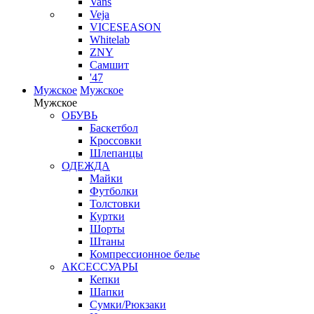
Vans
Veja
VICESEASON
Whitelab
ZNY
Самшит
'47
Мужское
Мужское
Мужское
ОБУВЬ
Баскетбол
Кроссовки
Шлепанцы
ОДЕЖДА
Майки
Футболки
Толстовки
Куртки
Шорты
Штаны
Компрессионное белье
АКСЕССУАРЫ
Кепки
Шапки
Сумки/Рюкзаки