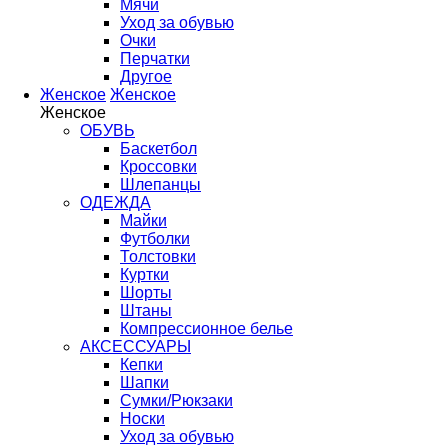
Мячи
Уход за обувью
Очки
Перчатки
Другое
Женское
Женское
Женское
ОБУВЬ
Баскетбол
Кроссовки
Шлепанцы
ОДЕЖДА
Майки
Футболки
Толстовки
Куртки
Шорты
Штаны
Компрессионное белье
АКСЕССУАРЫ
Кепки
Шапки
Сумки/Рюкзаки
Носки
Уход за обувью