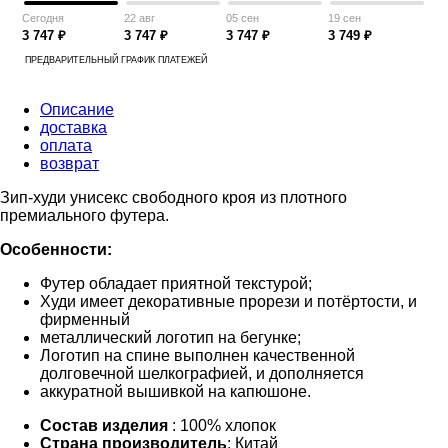
Сегодня
22 авг
05 сен
19 сен
3 747 ₽
3 747 ₽
3 747 ₽
3 749 ₽
ПРЕДВАРИТЕЛЬНЫЙ ГРАФИК ПЛАТЕЖЕЙ
Описание
доставка
оплата
возврат
Зип-худи унисекс свободного кроя из плотного
премиального футера.
Особенности:
Футер обладает приятной текстурой;
Худи имеет декоративные прорези и потёртости, и
фирменный
металлический логотип на бегунке;
Логотип на спине выполнен качественной
долговечной шелкографией, и дополняется
аккуратной вышивкой на капюшоне.
Состав изделия
: 100% хлопок
Страна производитель
: Китай