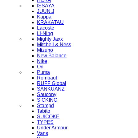
HOKA
ISSAYA
JUUN.J
Kappa
KRAKATAU
Lacoste
Li-Ning
Mighty Jaxx
Mitchell & Ness
Mizuno
New Balance
Nike
On
Puma
Rombaut
RUFF Global
SANKUANZ
Saucony
SICKING
Stampd
Tabito
SUICOKE
TYPES
Under Armour
Vans