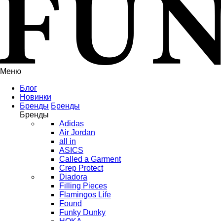
Меню
Блог
Новинки
Бренды
Бренды
Бренды
Adidas
Air Jordan
all in
ASICS
Called a Garment
Crep Protect
Diadora
Filling Pieces
Flamingos Life
Found
Funky Dunky