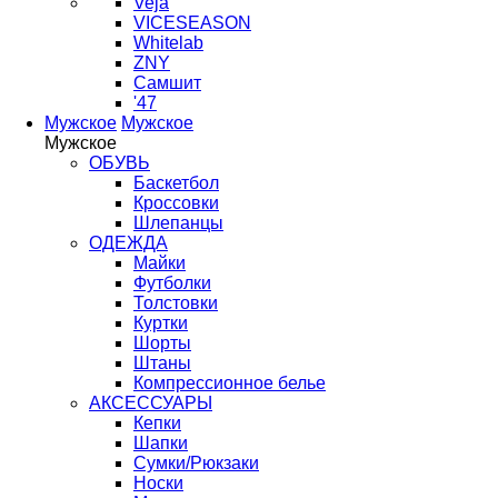
Veja
VICESEASON
Whitelab
ZNY
Самшит
'47
Мужское
Мужское
Мужское
ОБУВЬ
Баскетбол
Кроссовки
Шлепанцы
ОДЕЖДА
Майки
Футболки
Толстовки
Куртки
Шорты
Штаны
Компрессионное белье
АКСЕССУАРЫ
Кепки
Шапки
Сумки/Рюкзаки
Носки