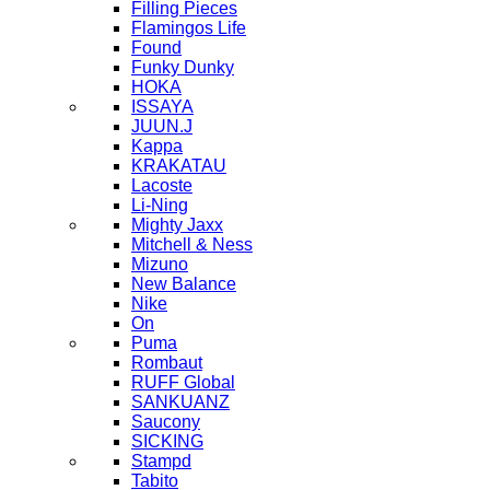
Filling Pieces
Flamingos Life
Found
Funky Dunky
HOKA
ISSAYA
JUUN.J
Kappa
KRAKATAU
Lacoste
Li-Ning
Mighty Jaxx
Mitchell & Ness
Mizuno
New Balance
Nike
On
Puma
Rombaut
RUFF Global
SANKUANZ
Saucony
SICKING
Stampd
Tabito