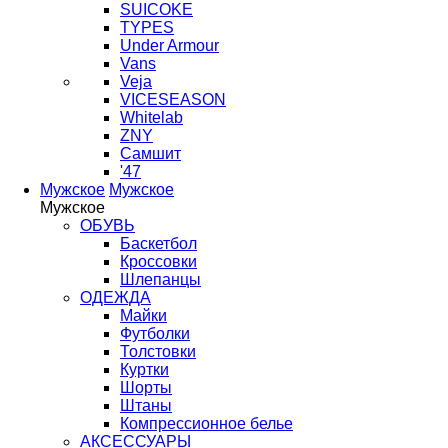
SUICOKE
TYPES
Under Armour
Vans
Veja
VICESEASON
Whitelab
ZNY
Самшит
'47
Мужское
Мужское
Мужское
ОБУВЬ
Баскетбол
Кроссовки
Шлепанцы
ОДЕЖДА
Майки
Футболки
Толстовки
Куртки
Шорты
Штаны
Компрессионное белье
АКСЕССУАРЫ