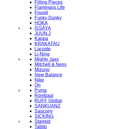
Filling Pieces
Flamingos Life
Found
Funky Dunky
HOKA
ISSAYA
JUUN.J
Kappa
KRAKATAU
Lacoste
Li-Ning
Mighty Jaxx
Mitchell & Ness
Mizuno
New Balance
Nike
On
Puma
Rombaut
RUFF Global
SANKUANZ
Saucony
SICKING
Stampd
Tabito