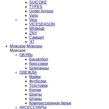
SUICOKE
TYPES
Under Armour
Vans
Veja
VICESEASON
Whitelab
ZNY
Самшит
'47
Мужское
Мужское
Мужское
ОБУВЬ
Баскетбол
Кроссовки
Шлепанцы
ОДЕЖДА
Майки
Футболки
Толстовки
Куртки
Шорты
Штаны
Компрессионное белье
АКСЕССУАРЫ