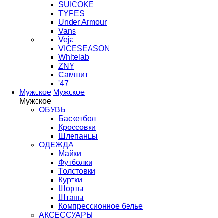
SUICOKE
TYPES
Under Armour
Vans
Veja
VICESEASON
Whitelab
ZNY
Самшит
'47
Мужское
Мужское
Мужское
ОБУВЬ
Баскетбол
Кроссовки
Шлепанцы
ОДЕЖДА
Майки
Футболки
Толстовки
Куртки
Шорты
Штаны
Компрессионное белье
АКСЕССУАРЫ