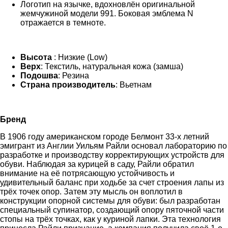
Логотип на язычке, вдохновлён оригинальной
жемчужиной модели 991. Боковая эмблема N
отражается в темноте.
Высота
: Низкие (Low)
Верх
: Текстиль, натуральная кожа (замша)
Подошва
: Резина
Страна производитель
: Вьетнам
Бренд
В 1906 году американском городе Белмонт 33-х летний
эмигрант из Англии Уильям Райли основал лабораторию по
разработке и производству корректирующих устройств для
обуви. Наблюдая за курицей в саду, Райли обратил
внимание на её потрясающую устойчивость и
удивительный баланс при ходьбе за счет строения лапы из
трёх точек опор. Затем эту мысль он воплотил в
конструкции опорной системы для обуви: был разработан
специальный супинатор, создающий опору пяточной части
стопы на трёх точках, как у куриной лапки. Эта технология