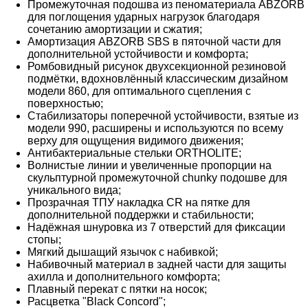
Промежуточная подошва из пеноматериала ABZORB
для поглощения ударных нагрузок благодаря
сочетанию амортизации и сжатия;
Амортизация ABZORB SBS в пяточной части для
дополнительной устойчивости и комфорта;
Ромбовидный рисунок двухсекционной резиновой
подмётки, вдохновлённый классическим дизайном
модели 860, для оптимального сцепления с
поверхностью;
Стабилизаторы поперечной устойчивости, взятые из
модели 990, расширены и используются по всему
верху для ощущения видимого движения;
Антибактериальные стельки ORTHOLITE;
Волнистые линии и увеличенные пропорции на
скульптурной промежуточной chunky подошве для
уникального вида;
Прозрачная ТПУ накладка CR на пятке для
дополнительной поддержки и стабильности;
Надёжная шнуровка из 7 отверстий для фиксации
стопы;
Мягкий дышащий язычок с набивкой;
Набивочный материал в задней части для защиты
ахилла и дополнительного комфорта;
Плавный перекат с пятки на носок;
Расцветка "Black Concord";