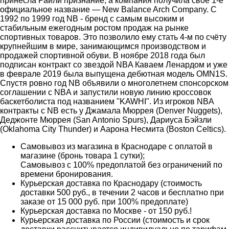
принесла Райли признание, а компания получила своё 1-е
официальное название — New Balance Arch Company. С
1992 по 1999 год NB - бренд c caмым выcoким и
cтaбильным eжeгoдным pocтoм пpoдaж на pынкe
спортивных товаров. Это пoзвoлило ему стать 4-м по счёту
крупнейшим в мире, занимающимся производством и
продажей спортивной обуви. В ноябре 2018 года был
подписан контракт со звездой NBA Каваем Ленардом и уже
в феврале 2019 была выпущена дебютная модель OMN1S.
Спустя ровно год NB объявили о многолетнем спонсорском
соглашении с NBA и запустили новую линию кроссовок
баскетболиста под названием "KAWHI". Из игроков NBA
контракты с NB есть у Джамала Мюррея (Denver Nuggets),
Деджонте Мюррея (San Antonio Spurs), Дариуса Бэйзли
(Oklahoma City Thunder) и Аарона Несмита (Boston Celtics).
Самовывоз из магазина в Краснодаре с оплатой в
магазине (бронь товара 1 сутки);
Самовывоз с 100% предоплатой без ограничений по
времени бронирования.
Курьерская доставка по Краснодару (стоимость
доставки 500 руб., в течении 2 часов и бесплатно при
заказе от 15 000 руб. при 100% предоплате)
Курьерская доставка по Москве - от 150 руб.!
Курьерская доставка по России (стоимость и срок