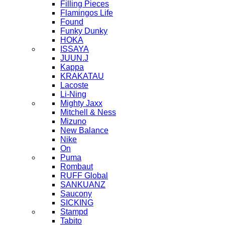
Filling Pieces
Flamingos Life
Found
Funky Dunky
HOKA
ISSAYA
JUUN.J
Kappa
KRAKATAU
Lacoste
Li-Ning
Mighty Jaxx
Mitchell & Ness
Mizuno
New Balance
Nike
On
Puma
Rombaut
RUFF Global
SANKUANZ
Saucony
SICKING
Stampd
Tabito