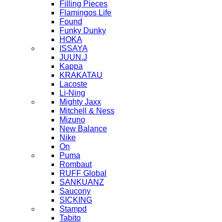
Filling Pieces
Flamingos Life
Found
Funky Dunky
HOKA
ISSAYA
JUUN.J
Kappa
KRAKATAU
Lacoste
Li-Ning
Mighty Jaxx
Mitchell & Ness
Mizuno
New Balance
Nike
On
Puma
Rombaut
RUFF Global
SANKUANZ
Saucony
SICKING
Stampd
Tabito