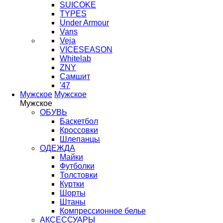
SUICOKE
TYPES
Under Armour
Vans
Veja
VICESEASON
Whitelab
ZNY
Самшит
'47
Мужское
Мужское
Мужское
ОБУВЬ
Баскетбол
Кроссовки
Шлепанцы
ОДЕЖДА
Майки
Футболки
Толстовки
Куртки
Шорты
Штаны
Компрессионное белье
АКСЕССУАРЫ