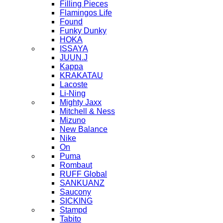
Filling Pieces
Flamingos Life
Found
Funky Dunky
HOKA
ISSAYA
JUUN.J
Kappa
KRAKATAU
Lacoste
Li-Ning
Mighty Jaxx
Mitchell & Ness
Mizuno
New Balance
Nike
On
Puma
Rombaut
RUFF Global
SANKUANZ
Saucony
SICKING
Stampd
Tabito