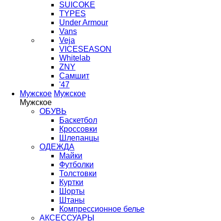
SUICOKE
TYPES
Under Armour
Vans
Veja
VICESEASON
Whitelab
ZNY
Самшит
'47
Мужское
Мужское
Мужское
ОБУВЬ
Баскетбол
Кроссовки
Шлепанцы
ОДЕЖДА
Майки
Футболки
Толстовки
Куртки
Шорты
Штаны
Компрессионное белье
АКСЕССУАРЫ