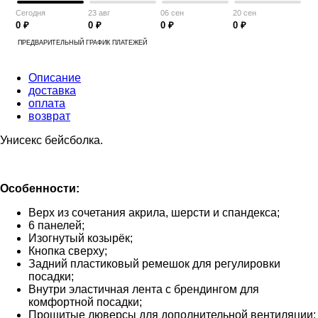
Сегодня
23 авг
06 сен
20 сен
0 ₽
0 ₽
0 ₽
0 ₽
ПРЕДВАРИТЕЛЬНЫЙ ГРАФИК ПЛАТЕЖЕЙ
Описание
доставка
оплата
возврат
Унисекс бейсболка.
Особенности:
Верх из сочетания акрила, шерсти и спандекса;
6 панелей;
Изогнутый козырёк;
Кнопка сверху;
Задний пластиковый ремешок для регулировки
посадки;
Внутри эластичная лента с брендингом для
комфортной посадки;
Прошитые люверсы для дополнительной вентиляции;