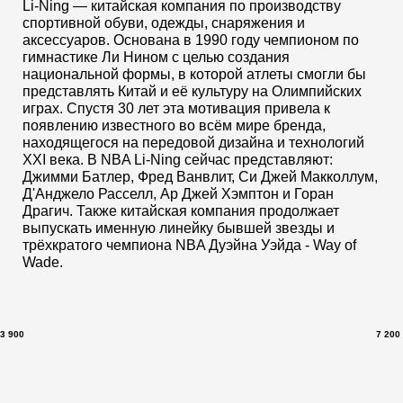
Li-Ning — китайская компания по производству
спортивной обуви, одежды, снаряжения и
аксессуаров. Основана в 1990 году чемпионом по
гимнастике Ли Нином с целью создания
национальной формы, в которой атлеты смогли бы
представлять Китай и её культуру на Олимпийских
играх. Спустя 30 лет эта мотивация привела к
появлению известного во всём мире бренда,
находящегося на передовой дизайна и технологий
XXI века. В NBA Li-Ning сейчас представляют:
Джимми Батлер, Фред Ванвлит, Си Джей Макколлум,
Д'Анджело Расселл, Ар Джей Хэмптон и Горан
Драгич. Также китайская компания продолжает
выпускать именную линейку бывшей звезды и
трёхкратого чемпиона NBA Дуэйна Уэйда - Way of
Wade.
3 900
7 200