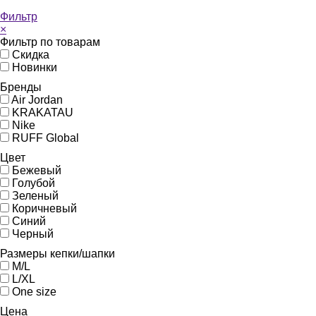
Фильтр
×
Фильтр по товарам
Скидка
Новинки
Бренды
Air Jordan
KRAKATAU
Nike
RUFF Global
Цвет
Бежевый
Голубой
Зеленый
Коричневый
Синий
Черный
Размеры кепки/шапки
M/L
L/XL
One size
Цена