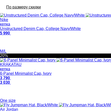
По размеру скидки
Nike
кепка
Unstructured Denim Cap, College Navy/White
5 990
M/L
20%
KRAKATAU
кепка
6-Panel Minimalist Cap, Ivory
3 790
3 030
One size
Air Jordan