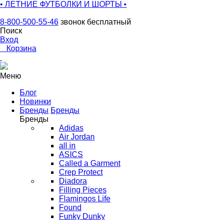
• ЛЕТНИЕ ФУТБОЛКИ И ШОРТЫ •
8-800-500-55-46
звонок бесплатный
Поиск
Вход
0
Корзина
Меню
Блог
Новинки
Бренды
Бренды
Бренды
Adidas
Air Jordan
all in
ASICS
Called a Garment
Crep Protect
Diadora
Filling Pieces
Flamingos Life
Found
Funky Dunky