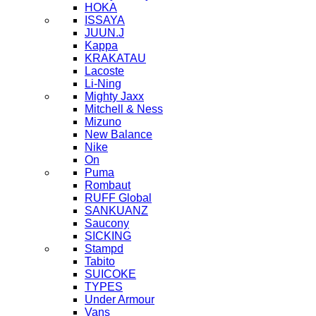
HOKA
ISSAYA
JUUN.J
Kappa
KRAKATAU
Lacoste
Li-Ning
Mighty Jaxx
Mitchell & Ness
Mizuno
New Balance
Nike
On
Puma
Rombaut
RUFF Global
SANKUANZ
Saucony
SICKING
Stampd
Tabito
SUICOKE
TYPES
Under Armour
Vans