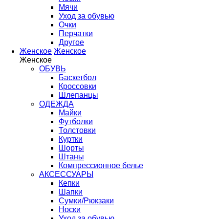
Мячи
Уход за обувью
Очки
Перчатки
Другое
Женское
Женское
Женское
ОБУВЬ
Баскетбол
Кроссовки
Шлепанцы
ОДЕЖДА
Майки
Футболки
Толстовки
Куртки
Шорты
Штаны
Компрессионное белье
АКСЕССУАРЫ
Кепки
Шапки
Сумки/Рюкзаки
Носки
Уход за обувью