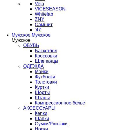
Veja
VICESEASON
Whitelab
ZNY
Самшит
'47
Мужское
Мужское
Мужское
ОБУВЬ
Баскетбол
Кроссовки
Шлепанцы
ОДЕЖДА
Майки
Футболки
Толстовки
Куртки
Шорты
Штаны
Компрессионное белье
АКСЕССУАРЫ
Кепки
Шапки
Сумки/Рюкзаки
Носки