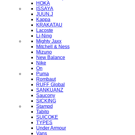
HOKA
ISSAYA
JUUN.J
Kappa
KRAKATAU
Lacoste
Li-Ning
Mighty Jaxx
Mitchell & Ness
Mizuno
New Balance
Nike
On
Puma
Rombaut
RUFF Global
SANKUANZ
Saucony
SICKING
Stampd
Tabito
SUICOKE
TYPES
Under Armour
Vans