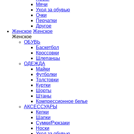
Мячи
Уход за обувью
Очки
Перчатки
Другое
Женское
Женское
Женское
ОБУВЬ
Баскетбол
Кроссовки
Шлепанцы
ОДЕЖДА
Майки
Футболки
Толстовки
Куртки
Шорты
Штаны
Компрессионное белье
АКСЕССУАРЫ
Кепки
Шапки
Сумки/Рюкзаки
Носки
Уход за обувью