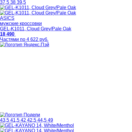
37,5
38
39,5
ASICS
мужские кроссовки
GEL-K1011, Cloud Grey/Pale Oak
18 490
Частями по 4 622 руб.
43,5
41,5
42
42,5
44,5
49