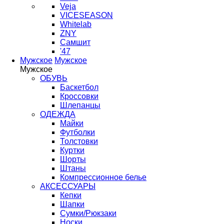
Veja
VICESEASON
Whitelab
ZNY
Самшит
'47
Мужское
Мужское
Мужское
ОБУВЬ
Баскетбол
Кроссовки
Шлепанцы
ОДЕЖДА
Майки
Футболки
Толстовки
Куртки
Шорты
Штаны
Компрессионное белье
АКСЕССУАРЫ
Кепки
Шапки
Сумки/Рюкзаки
Носки