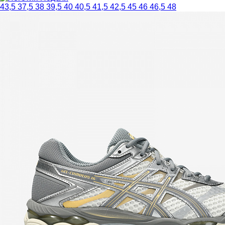
43,5
37,5
38
39,5
40
40,5
41,5
42,5
45
46
46,5
48