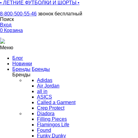
• ЛЕТНИЕ ФУТБОЛКИ И ШОРТЫ •
8-800-500-55-46
звонок бесплатный
Поиск
Вход
0
Корзина
Меню
Блог
Новинки
Бренды
Бренды
Бренды
Adidas
Air Jordan
all in
ASICS
Called a Garment
Crep Protect
Diadora
Filling Pieces
Flamingos Life
Found
Funky Dunky