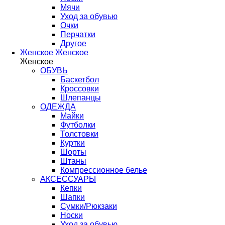
Мячи
Уход за обувью
Очки
Перчатки
Другое
Женское
Женское
Женское
ОБУВЬ
Баскетбол
Кроссовки
Шлепанцы
ОДЕЖДА
Майки
Футболки
Толстовки
Куртки
Шорты
Штаны
Компрессионное белье
АКСЕССУАРЫ
Кепки
Шапки
Сумки/Рюкзаки
Носки
Уход за обувью