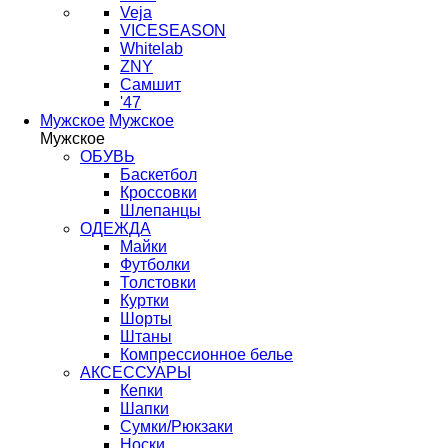
Veja
VICESEASON
Whitelab
ZNY
Самшит
'47
Мужское
Мужское
Мужское
ОБУВЬ
Баскетбол
Кроссовки
Шлепанцы
ОДЕЖДА
Майки
Футболки
Толстовки
Куртки
Шорты
Штаны
Компрессионное белье
АКСЕССУАРЫ
Кепки
Шапки
Сумки/Рюкзаки
Носки