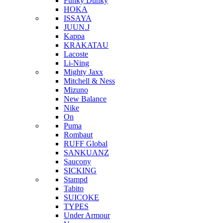
Funky Dunky
HOKA
ISSAYA
JUUN.J
Kappa
KRAKATAU
Lacoste
Li-Ning
Mighty Jaxx
Mitchell & Ness
Mizuno
New Balance
Nike
On
Puma
Rombaut
RUFF Global
SANKUANZ
Saucony
SICKING
Stampd
Tabito
SUICOKE
TYPES
Under Armour