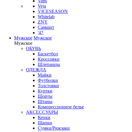
Vans
Veja
VICESEASON
Whitelab
ZNY
Самшит
'47
Мужское
Мужское
Мужское
ОБУВЬ
Баскетбол
Кроссовки
Шлепанцы
ОДЕЖДА
Майки
Футболки
Толстовки
Куртки
Шорты
Штаны
Компрессионное белье
АКСЕССУАРЫ
Кепки
Шапки
Сумки/Рюкзаки