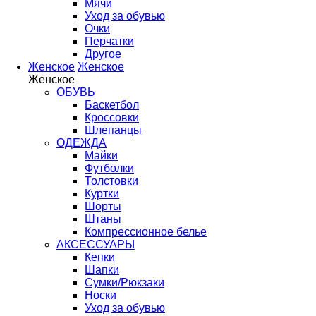
Мячи
Уход за обувью
Очки
Перчатки
Другое
Женское
Женское
Женское
ОБУВЬ
Баскетбол
Кроссовки
Шлепанцы
ОДЕЖДА
Майки
Футболки
Толстовки
Куртки
Шорты
Штаны
Компрессионное белье
АКСЕССУАРЫ
Кепки
Шапки
Сумки/Рюкзаки
Носки
Уход за обувью