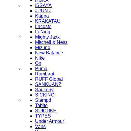
HOKA
ISSAYA
JUUN.J
Kappa
KRAKATAU
Lacoste
Li-Ning
Mighty Jaxx
Mitchell & Ness
Mizuno
New Balance
Nike
On
Puma
Rombaut
RUFF Global
SANKUANZ
Saucony
SICKING
Stampd
Tabito
SUICOKE
TYPES
Under Armour
Vans