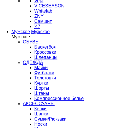
Veja
VICESEASON
Whitelab
ZNY
Самшит
'47
Мужское
Мужское
Мужское
ОБУВЬ
Баскетбол
Кроссовки
Шлепанцы
ОДЕЖДА
Майки
Футболки
Толстовки
Куртки
Шорты
Штаны
Компрессионное белье
АКСЕССУАРЫ
Кепки
Шапки
Сумки/Рюкзаки
Носки