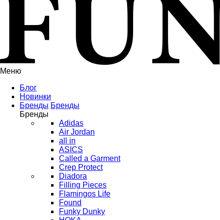
Меню
Блог
Новинки
Бренды
Бренды
Бренды
Adidas
Air Jordan
all in
ASICS
Called a Garment
Crep Protect
Diadora
Filling Pieces
Flamingos Life
Found
Funky Dunky