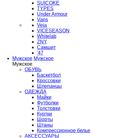
SUICOKE
TYPES
Under Armour
Vans
Veja
VICESEASON
Whitelab
ZNY
Самшит
'47
Мужское
Мужское
Мужское
ОБУВЬ
Баскетбол
Кроссовки
Шлепанцы
ОДЕЖДА
Майки
Футболки
Толстовки
Куртки
Шорты
Штаны
Компрессионное белье
АКСЕССУАРЫ