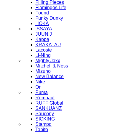
Filling Pieces
Flamingos Life
Found
Funky Dunky
HOKA
ISSAYA
JUUN.J
Kappa
KRAKATAU
Lacoste
Li-Ning
Mighty Jaxx
Mitchell & Ness
Mizuno
New Balance
Nike
On
Puma
Rombaut
RUFF Global
SANKUANZ
Saucony
SICKING
Stampd
Tabito