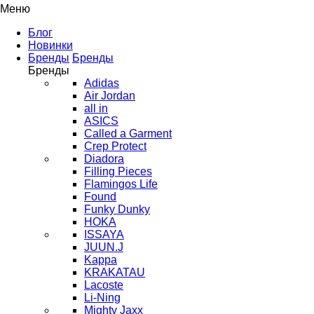
Меню
Блог
Новинки
Бренды
Бренды
Бренды
Adidas
Air Jordan
all in
ASICS
Called a Garment
Crep Protect
Diadora
Filling Pieces
Flamingos Life
Found
Funky Dunky
HOKA
ISSAYA
JUUN.J
Kappa
KRAKATAU
Lacoste
Li-Ning
Mighty Jaxx