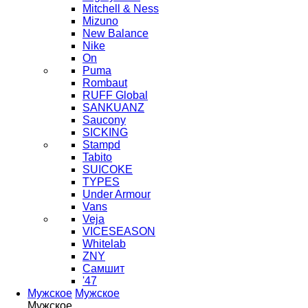
Mitchell & Ness
Mizuno
New Balance
Nike
On
Puma
Rombaut
RUFF Global
SANKUANZ
Saucony
SICKING
Stampd
Tabito
SUICOKE
TYPES
Under Armour
Vans
Veja
VICESEASON
Whitelab
ZNY
Самшит
'47
Мужское
Мужское
Мужское